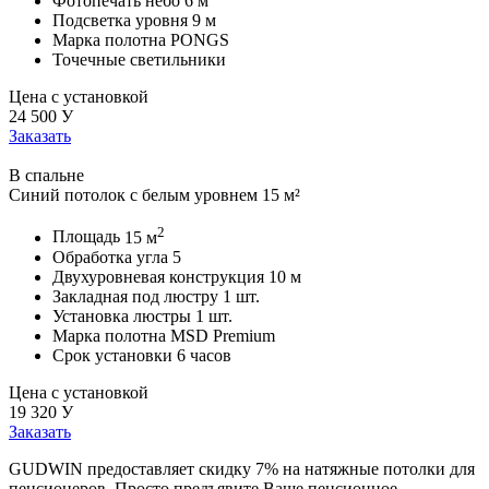
Фотопечать небо
6 м
Подсветка уровня
9 м
Марка полотна
PONGS
Точечные светильники
Цена с установкой
24 500
У
Заказать
В спальне
Синий потолок с белым уровнем 15 м²
2
Площадь
15 м
Обработка угла
5
Двухуровневая конструкция
10 м
Закладная под люстру
1 шт.
Установка люстры
1 шт.
Марка полотна
MSD Premium
Срок установки
6 часов
Цена с установкой
19 320
У
Заказать
GUDWIN предоставляет скидку 7% на натяжные потолки для
пенсионеров. Просто предъявите Ваше пенсионное